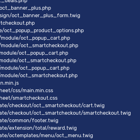
t_deals.php
/oct_banner_plus.php
sign/oct_banner_plus_form.twig
rtcheckout.php
le/oct_popup_product_options.php
/module/oct_popup_cart.php
/module/oct_smartcheckout.php
/module/oct_popup_cart.php
/module/oct_smartcheckout.php
/module/oct_popup_cart.php
/module/oct_smartcheckout.php
n.min.js
heet/css/main.min.css
heet/smartcheckout.css
ate/checkout/oct_smartcheckout/cart.twig
ate/checkout/oct_smartcheckout/smartcheckout.twig
ate/common/footer.twig
te/extension/total/reward.twig
late/octemplates/menu/oct_menu.twig