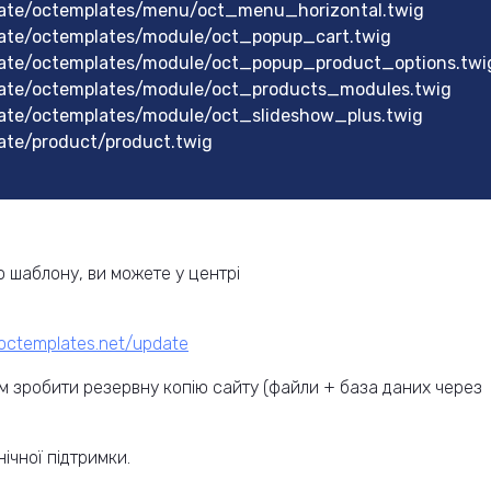
ate/octemplates/menu/oct_menu_horizontal.twig
ate/octemplates/module/oct_popup_cart.twig
ate/octemplates/module/oct_popup_product_options.twi
ate/octemplates/module/oct_products_modules.twig
ate/octemplates/module/oct_slideshow_plus.twig
ate/product/product.twig
 шаблону, ви можете у центрі
.octemplates.net/update
 зробити резервну копію сайту (файли + база даних через
ічної підтримки.