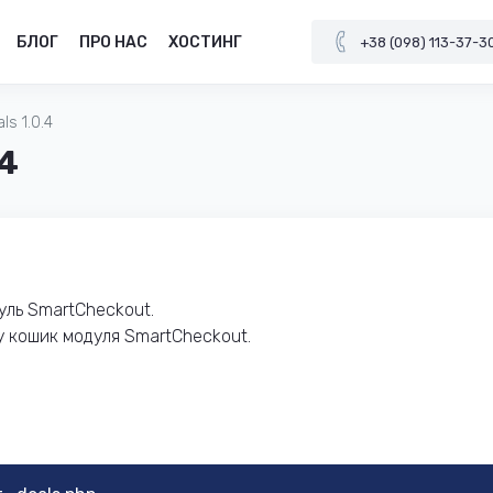
БЛОГ
ПРО НАС
ХОСТИНГ
+38 (098) 113-37-3
ls 1.0.4
.4
уль SmartCheckout.
у кошик модуля SmartCheckout.