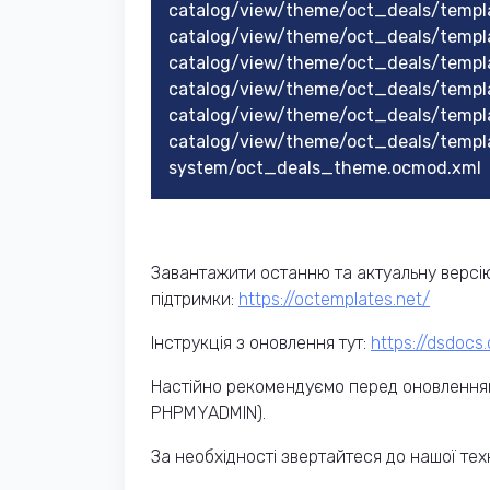
catalog/view/theme/oct_deals/templ
catalog/view/theme/oct_deals/templ
catalog/view/theme/oct_deals/templ
catalog/view/theme/oct_deals/templ
catalog/view/theme/oct_deals/templ
catalog/view/theme/oct_deals/templ
system/oct_deals_theme.ocmod.xml
Завантажити останню та актуальну версію
підтримки:
https://octemplates.net/
Інструкція з оновлення тут:
https://dsdocs
Настійно рекомендуємо перед оновленням
PHPMYADMIN).
За необхідності звертайтеся до нашої техн