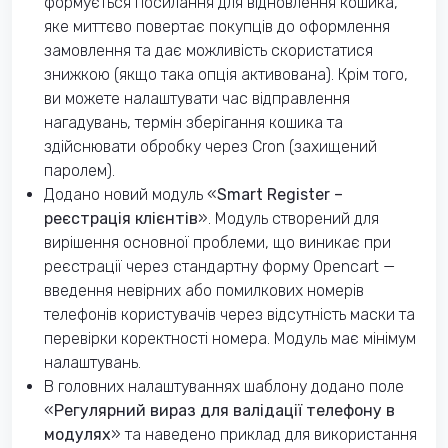
формується посилання для відновлення кошика,
яке миттєво повертає покупців до оформлення
замовлення та дає можливість скористатися
знижкою (якщо така опція активована). Крім того,
ви можете налаштувати час відправлення
нагадувань, термін зберігання кошика та
здійснювати обробку через Cron (захищений
паролем).
Додано новий модуль «
Smart Register –
реєстрація клієнтів
». Модуль створений для
вирішення основної проблеми, що виникає при
реєстрації через стандартну форму Opencart —
введення невірних або помилкових номерів
телефонів користувачів через відсутність маски та
перевірки коректності номера. Модуль має мінімум
налаштувань.
В головних налаштуваннях шаблону додано поле
«
Регулярний вираз для валідації телефону в
модулях
» та наведено приклад для використання