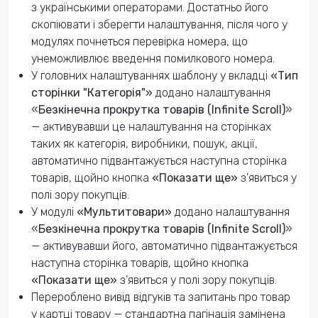
з українськими операторами. Достатньо його
скопіювати і зберегти налаштування, після чого у
модулях почнеться перевірка номера, що
унеможливлює введення помилкового номера.
У головних налаштуваннях шаблону у вкладці
«Тип
сторінки "Категорія"»
додано налаштування
«
Безкінечна прокрутка товарів (Infinite Scroll)
»
— активувавши це налаштування на сторінках
таких як категорія, виробники, пошук, акції,
автоматично підвантажується наступна сторінка
товарів, щойно кнопка
«Показати ще»
з’явиться у
полі зору покупців.
У модулі
«Мультитовари»
додано налаштування
«
Безкінечна прокрутка товарів (Infinite Scroll)
»
— активувавши його, автоматично підвантажується
наступна сторінка товарів, щойно кнопка
«Показати ще»
з’явиться у полі зору покупців.
Перероблено вивід відгуків та запитань про товар
у картці товару — стандартна пагінація замінена