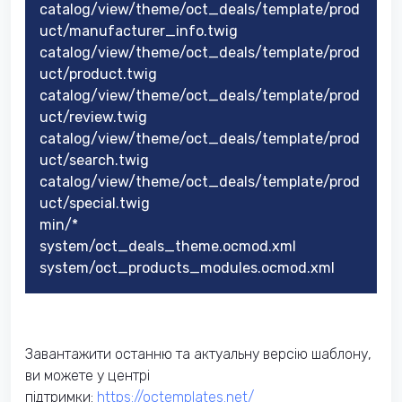
catalog/view/theme/oct_deals/template/prod
uct/manufacturer_info.twig
catalog/view/theme/oct_deals/template/prod
uct/product.twig
catalog/view/theme/oct_deals/template/prod
uct/review.twig
catalog/view/theme/oct_deals/template/prod
uct/search.twig
catalog/view/theme/oct_deals/template/prod
uct/special.twig
min/*
system/oct_deals_theme.ocmod.xml
system/oct_products_modules.ocmod.xml
Завантажити останню та актуальну версію шаблону,
ви можете у центрі
підтримки:
https://octemplates.net/