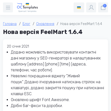
0
Головна
Блог
Оновлення
Нова версія FeelMart 1.6.4
Нова версія FeelMart 1.6.4
20 cічня 2021
Додано можливість використовувати контактні
дані магазину у SEO-генераторі в налаштуваннях
шаблону [address] [phone] [time] (адреса,
телефони, час роботи).
Невеликі покращення віджету "Живий
пошук". Додано ігнорування натискань стрілок на
клавіатурі, додано закриття пошуку при натисканні
клавіші ESC.
Оновлено шрифт Font Awesome.
Дрібні баг-фікси та доробки.