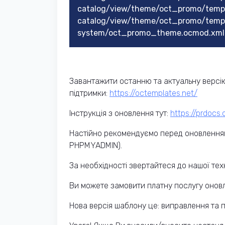
catalog/view/theme/oct_promo/templ
catalog/view/theme/oct_promo/templa
system/oct_promo_theme.ocmod.xml
Завантажити останню та актуальну версію
підтримки:
https://octemplates.net/
Інструкція з оновлення тут:
https://prdocs
Настійно рекомендуємо перед оновленням
PHPMYADMIN).
За необхідності звертайтеся до нашої техн
Ви можете замовити платну послугу оновл
Нова версія шаблону це: виправлення та п