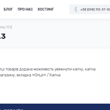
БЛОГ
ПРО НАС
ХОСТИНГ
+38 (098) 113-37-3
mo 1.1.3
.3
тці товарів додана можливість увімкнути капчу, капча
агазину, вкладка «Опції» / Капча.