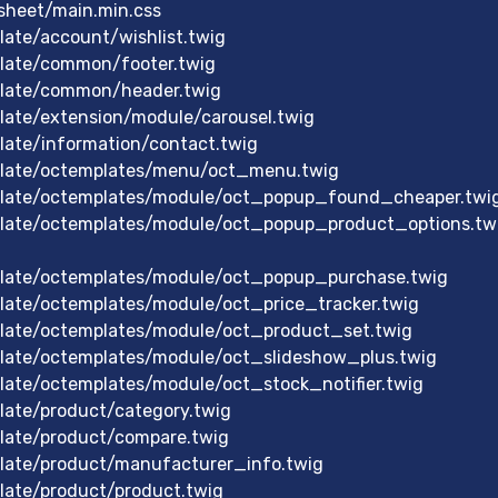
sheet/main.min.css
ate/account/wishlist.twig
late/common/footer.twig
late/common/header.twig
ate/extension/module/carousel.twig
ate/information/contact.twig
late/octemplates/menu/oct_menu.twig
late/octemplates/module/oct_popup_found_cheaper.twi
late/octemplates/module/oct_popup_product_options.tw
late/octemplates/module/oct_popup_purchase.twig
ate/octemplates/module/oct_price_tracker.twig
ate/octemplates/module/oct_product_set.twig
ate/octemplates/module/oct_slideshow_plus.twig
ate/octemplates/module/oct_stock_notifier.twig
ate/product/category.twig
ate/product/compare.twig
ate/product/manufacturer_info.twig
ate/product/product.twig