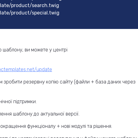
ate/product/search.twig
te/product/special.twig
 шаблону, ви можете у центрі
.octemplates.net/update
 зробити резервну копію сайту (файли + база даних через
ічної підтримки.
ення шаблону до актуальної версії.
окращення функціоналу + нові модулі та рішення.