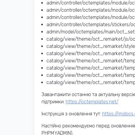
admin/controller/octemplates/module/oc
admin/controller/octemplates/module/oc
admin/controller/octemplates/module/o
admin/controller/octemplates/stickers/o
admin/model/octemplates/main/oct_set
catalog/view/theme/oct_remarket/js/o
catalog/view/theme/oct_remarket/style
catalog/view/theme/oct_remarket/temp
catalog/view/theme/oct_remarket/templ
catalog/view/theme/oct_remarket/templ
catalog/view/theme/oct_remarket/templ
catalog/view/theme/oct_remarket/templ
Завантажити останню та актуальну версію
підтримки:
https://octemplates.net/
Інструкція з оновлення тут:
https://rmdocs
Настійно рекомендуємо перед оновленням
PHPMYADMIN).