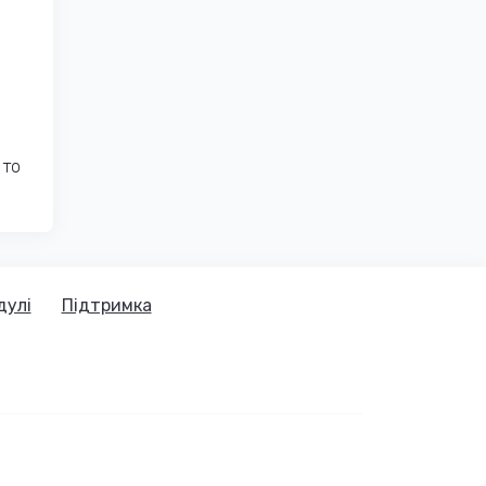
 то
дулі
Підтримка