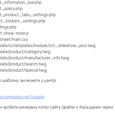
t_information_bar.php
t_policy.php
ct_product_tabs_settings.php
ct_stickers_settings.php
tings.php
ct-show-more.js
sheet/main.css
late/octemplates/module/oct_slideshow_plus.twig
ate/product/category.twig
ate/product/manufacturer_info.twig
ate/product/search.twig
ate/product/special.twig
 шаблону, ви можете у центрі
.octemplates.net/update
 зробити резервну копію сайту (файли + база даних через