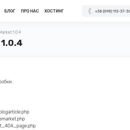
БЛОГ
ПРО НАС
ХОСТИНГ
+38 (098) 113-37-3
arket 1.0.4
1.0.4
робки.
logarticle.php
remarket.php
oct_404_page.php