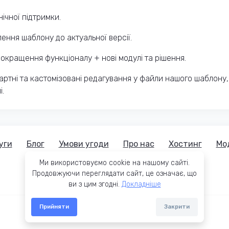
ічної підтримки.
ення шаблону до актуальної версії.
окращення функціоналу + нові модулі та рішення.
ртні та кастомізовані редагування у файли нашого шаблону,
і.
уги
Блог
Умови угоди
Про нас
Хостинг
Мо
Ми використовуємо cookie на нашому сайті.
Продовжуючи переглядати сайт, це означає, що
ви з цим згодні.
Докладніше
Прийняти
Закрити
© 2015-2026 OCTemplates