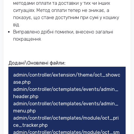
методами оплати та доставки у тих чи інших
ситуаціях. Метод оплати тепер не зникає, а
показує, що стане доступним при сумі у кошику
від.
Виправлено дрібні помилки, внесено загальні
покращення.
Додані\Оновлені​ файли:
admin/controller/extension/theme/oct_showc
ase.php
admin/controller/octemplates/events/admin_
header.php
admin/controller/octemplates/events/admin_
menu.php
admin/controller/octemplates/module/oct_pri
ce_tracker.php
admin/controller/octemplates/module/oct_sm