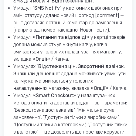
SMS для модуля "
Відстеження цін
".
У модулі "
SMS Notify
" у кастомних шаблонах при
зміні статусу додано новий шорткод [comment] —
він підставляє останній коментар до замовлення
(наприклад, номер накладної Нової Пошти).
У модулі «
Питання та відповіді
» у картці товарів
додана можливість увімкнути капчу; капча
вмикається у головних налаштуваннях магазину,
вкладка «
Опції
» / Капча.
У модулях "
Відстеженя цін, Зворотний дзвінок,
Знайшли дешевше
" додана можливість увімкнути
капчу; капча вмикається у головних
налаштуваннях магазину, вкладка «
Опції
» / Капча.
У модулі «
Smart Checkout
» у налаштуваннях
методів оплати та доставки додані нові параметри:
"Безкоштовна доставка від", "Мінімальна сума
замовлення", "Доступний тільки з виробниками",
"Доступний тільки з категоріями", "Доступний тільки
з валютою" — це дозволить ще простіше керувати