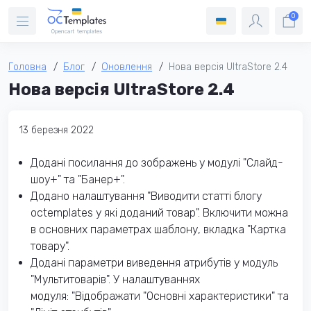
0
Головна
Блог
Оновлення
Нова версія UltraStore 2.4
Нова версія UltraStore 2.4
13 березня 2022
Додані посилання до зображень у модулі "Слайд-
шоу+" та "Банер+".
Додано налаштування "Виводити статті блогу
octemplates у які доданий товар". Включити можна
в основних параметрах шаблону, вкладка "Картка
товару".
Додані параметри виведення атрибутів у модуль
"Мультитоварів". У налаштуваннях
модуля: "Відображати "Основні характеристики" та