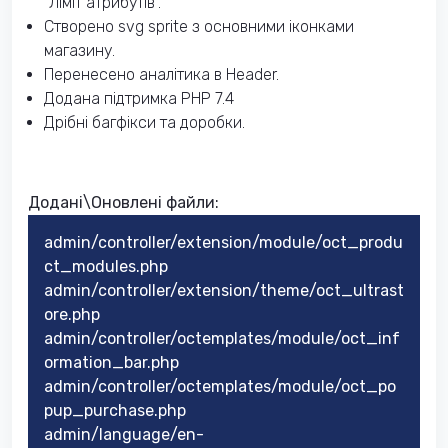
"Ліміт атрибутів".
Створено svg sprite з основними іконками
магазину.
Перенесено аналітика в Header.
Додана підтримка PHP 7.4
Дрібні багфікси та доробки.
Додані\Оновлені файли:
admin/controller/extension/module/oct_produ
ct_modules.php
admin/controller/extension/theme/oct_ultrast
ore.php
admin/controller/octemplates/module/oct_inf
ormation_bar.php
admin/controller/octemplates/module/oct_po
pup_purchase.php
admin/language/en-