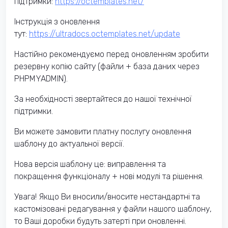
підтримки:
https://octemplates.net/
Інструкція з оновлення
тут:
https://ultradocs.octemplates.net/update
Настійно рекомендуємо перед оновленням зробити
резервну копію сайту (файли + база даних через
PHPMYADMIN).
За необхідності звертайтеся до нашої технічної
підтримки.
Ви можете замовити платну послугу оновлення
шаблону до актуальної версії.
Нова версія шаблону це: виправлення та
покращення функціоналу + нові модулі та рішення.
Увага! Якщо Ви вносили/вносите нестандартні та
кастомізовані редагування у файли нашого шаблону,
то Ваші доробки будуть затерті при оновленні.