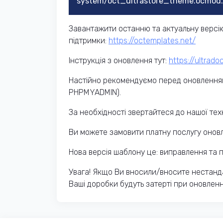
system/oct_ultrastore_theme.ocmod
Завантажити останню та актуальну версію
підтримки:
https://octemplates.net/
Інструкція з оновлення тут:
https://ultrad
Настійно рекомендуємо перед оновленням
PHPMYADMIN).
За необхідності звертайтеся до нашої техн
Ви можете замовити платну послугу оновл
Нова версія шаблону це: виправлення та п
Увага! Якщо Ви вносили/вносите нестанда
Ваші доробки будуть затерті при оновленн