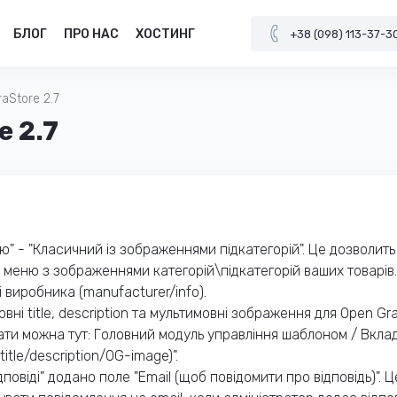
БЛОГ
ПРО НАС
ХОСТИНГ
+38 (098) 113-37-3
raStore 2.7
e 2.7
" - "Класичний із зображеннями підкатегорій". Це дозволить
ти меню з зображеннями категорій\підкатегорій ваших товарів.
 виробника (manufacturer/info).
ні title, description та мультимовні зображення для Open Gr
вати можна тут: Головний модуль управління шаблоном / Вкла
itle/description/OG-image)".
повіді" додано поле "Email (щоб повідомити про відповідь)". Ц