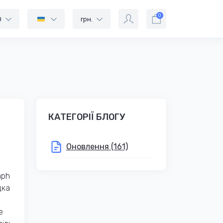
0
0
грн.
КАТЕГОРІЇ БЛОГУ
Оновлення (161)
aph
дка
е