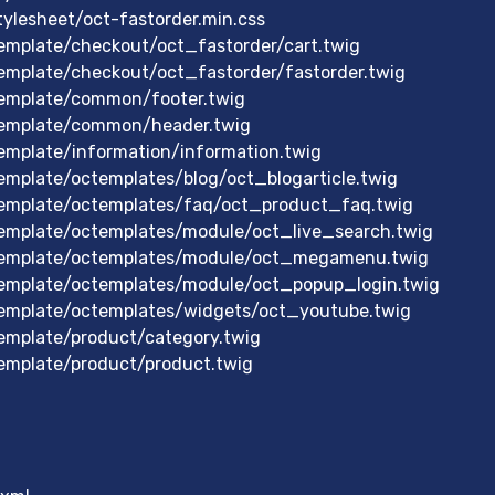
ylesheet/oct-fastorder.min.css
emplate/checkout/oct_fastorder/cart.twig
emplate/checkout/oct_fastorder/fastorder.twig
template/common/footer.twig
template/common/header.twig
emplate/information/information.twig
emplate/octemplates/blog/oct_blogarticle.twig
template/octemplates/faq/oct_product_faq.twig
emplate/octemplates/module/oct_live_search.twig
template/octemplates/module/oct_megamenu.twig
template/octemplates/module/oct_popup_login.twig
template/octemplates/widgets/oct_youtube.twig
emplate/product/category.twig
emplate/product/product.twig