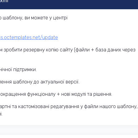
.xml
 шаблону, ви можете у центрі
ocs.octemplates.net/update
 зробити резервну копію сайту (файли + база даних через
ічної підтримки.
ення шаблону до актуальної версії.
окращення функціоналу + нові модулі та рішення.
ртні та кастомізовані редагування у файли нашого шаблону,
і.