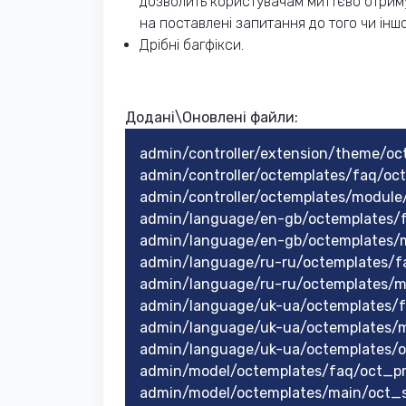
дозволить користувачам миттєво отриму
на поставлені запитання до того чи іншо
Дрібні багфікси.
Додані\Оновлені файли:
admin/controller/extension/theme/oct
admin/controller/octemplates/faq/o
admin/controller/octemplates/module
admin/language/en-gb/octemplates/
admin/language/en-gb/octemplates
admin/language/ru-ru/octemplates/f
admin/language/ru-ru/octemplates/
admin/language/uk-ua/octemplates/
admin/language/uk-ua/octemplates
admin/language/uk-ua/octemplates/o
admin/model/octemplates/faq/oct_p
admin/model/octemplates/main/oct_s