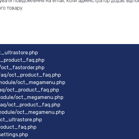
вати повідомлення на email, коли адміністратор додає відпо
го товару.
_ultrastore.php
ct_product_faq.php
/oct_fastorder.php
faq/oct_product_faq.php
/module/oct_megamenu.php
aq/oct_product_faq.php
module/oct_megamenu.php
faq/oct_product_faq.php
/module/oct_megamenu.php
ct_ultrastore.php
roduct_faq.php
ettings.php