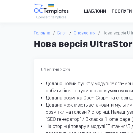
ШАБЛОНИ
ПОСЛУГИ
Головна
Блог
Оновлення
Нова версія Ult
Нова версія UltraStor
04 квітня 2023
Додано новий пункт у модулі "Мега-меню
робити більш інтуітивно зрозумілі пунк
Додана розмітка Open Graph на сторінці
Додана можливість встановити мультимов
розмітки на головній сторінці. Налашту
"SEO генератор" / Вкладка "Home page (t
На сторінці товару в модулі "Питання\Від