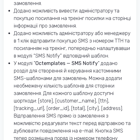
замовлення.
Додано можливість вивести адміністратору та
покупцю посилання на трекінг посилки на сторінці
інформації про замовлення.
Додано можливість адміністратору або менеджеру
в 1 клік відправити покупцю SMS з номером ТТН та
посиланням на трекінг, попередньо налаштувавши
в модулі “SMS Notify” відповідний шаблон.
У модулі "
Octemplates — SMS Notify
" додано
розділ для створення й керування кастомними
SMS-шаблонами для замовлень. Можна додати
необмежену кількість шаблонів для сторінки
замовлення. Для кожного шаблону доступні
шорткоди: [store], [customer_name], [ttn],
[tracking_url], [order_id], [total], [city], [address].
Відправлення SMS прямо із замовлення з
можливістю редагувати текст перед відправкою та
дублювати повідомлення на e-mail. Кнопка SMS
тепер розміщена поряд із номером телефону