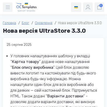
0
Головна
Блог
Оновлення
Нова версія UltraStore 3.3.0
Нова версія UltraStore 3.3.0
25 серпня 2025
У головних налаштуваннях шаблону у вкладці
“
Картка товару
” додане нове налаштування
“
Блок опису виробника
”. Цей блок дозволяє
вивести логотип та кастомізувати під будь-якого
виробника будь-яку інформацію. Можна
налаштувати один блок для всіх виробників або
для деяких — свій кастомний блок. Підтримується
HTML. Також додані “
Варіанти доставки
” -
дозволяє додати варіанти доставки, які виконує