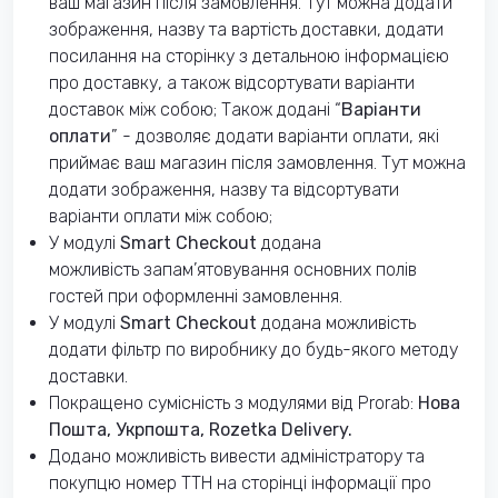
ваш магазин після замовлення. Тут можна додати
зображення, назву та вартість доставки, додати
посилання на сторінку з детальною інформацією
про доставку, а також відсортувати варіанти
доставок між собою; Також додані “
Варіанти
оплати
” - дозволяє додати варіанти оплати, які
приймає ваш магазин після замовлення. Тут можна
додати зображення, назву та відсортувати
варіанти оплати між собою;
У модулі
Smart Checkout
додана
можливість запам’ятовування основних полів
гостей при оформленні замовлення.
У модулі
Smart Checkout
додана можливість
додати фільтр по виробнику до будь-якого методу
доставки.
Покращено сумісність з модулями від Prorab:
Нова
Пошта, Укрпошта, Rozetka Delivery.
Додано можливість вивести адміністратору та
покупцю номер ТТН на сторінці інформації про