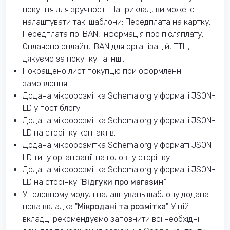
покупця для зручності. Наприклад, ви можете
налаштувати такі шаблони: Передплата на картку,
Передплата по IBAN, Інформація про післяплату,
Оплачено онлайн, IBAN для організацій, ТТН,
дякуємо за покупку та інші.
Покращено лист покупцю при оформленні
замовлення.
Додана мікророзмітка Schema.org у форматі JSON-
LD у пост блогу.
Додана мікророзмітка Schema.org у форматі JSON-
LD на сторінку контактів.
Додана мікророзмітка Schema.org у форматі JSON-
LD типу організації на головну сторінку.
Додана мікророзмітка Schema.org у форматі JSON-
LD на сторінку "
Відгуки про магазин
".
У головному модулі налаштувань шаблону додана
нова вкладка "
Мікродані та розмітка
". У цій
вкладці рекомендуємо заповнити всі необхідні