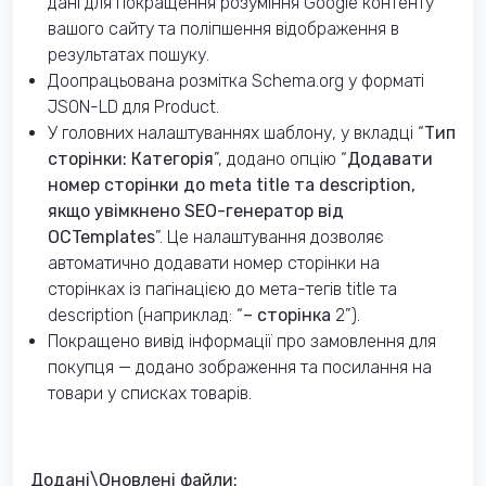
дані для покращення розуміння Google контенту
вашого сайту та поліпшення відображення в
результатах пошуку.
Доопрацьована розмітка Schema.org у форматі
JSON-LD для Product.
У головних налаштуваннях шаблону, у вкладці “
Тип
сторінки: Категорія
”, додано опцію “
Додавати
номер сторінки до meta title та description,
якщо увімкнено SEO-генератор від
OCTemplates
”. Це налаштування дозволяє
автоматично додавати номер сторінки на
сторінках із пагінацією до мета-тегів title та
description (наприклад: “
– сторінка
2”).
Покращено вивід інформації про замовлення для
покупця — додано зображення та посилання на
товари у списках товарів.
Додані\Оновлені файли: