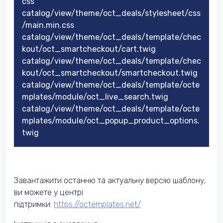
css
catalog/view/theme/oct_deals/stylesheet/css
/main.min.css
catalog/view/theme/oct_deals/template/chec
kout/oct_smartcheckout/cart.twig
catalog/view/theme/oct_deals/template/chec
kout/oct_smartcheckout/smartcheckout.twig
catalog/view/theme/oct_deals/template/octe
mplates/module/oct_live_search.twig
catalog/view/theme/oct_deals/template/octe
mplates/module/oct_popup_product_options.
twig
Завантажити останню та актуальну версію шаблону,
ви можете у центрі
підтримки:
https://octemplates.net/