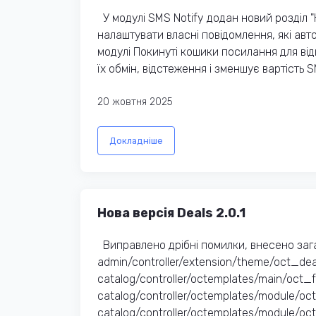
У модулі SMS Notify додан новий розділ "
налаштувати власні повідомлення, які авт
модулі Покинуті кошики посилання для ві
їх обмін, відстеження і зменшує вартість S
20 жовтня 2025
Докладніше
Нова версія Deals 2.0.1
Виправлено дрібні помилки, внесено заг
admin/controller/extension/theme/oct_dea
catalog/controller/octemplates/main/oct_
catalog/controller/octemplates/module/o
catalog/controller/octemplates/module/oc