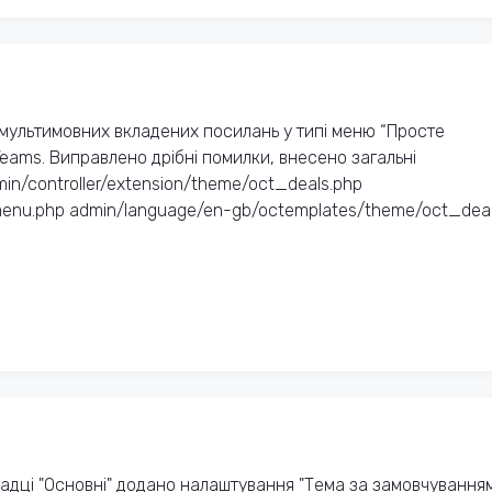
мультимовних вкладених посилань у типі меню “Просте
Teams. Виправлено дрібні помилки, внесено загальні
n/controller/extension/theme/oct_deals.php
menu.php admin/language/en-gb/octemplates/theme/oct_dea.
дці "Основні" додано налаштування "Тема за замовчуванням