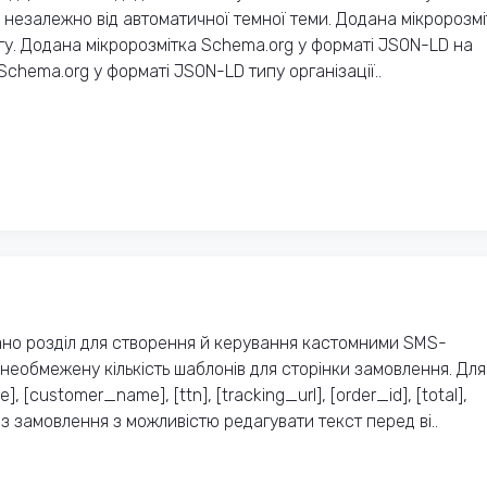
 незалежно від автоматичної темної теми. Додана мікророзмі
гу. Додана мікророзмітка Schema.org у форматі JSON-LD на
Schema.org у форматі JSON-LD типу організації..
ано розділ для створення й керування кастомними SMS-
еобмежену кількість шаблонів для сторінки замовлення. Для
 [customer_name], [ttn], [tracking_url], [order_id], [total],
 із замовлення з можливістю редагувати текст перед ві..