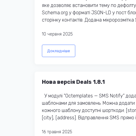
яке дозволяє встановити тему по дефолту
Schema.org у форматі JSON-LD у пост бло
сторінку контактів. Додана мікророзмітка 
10 червня 2025
Докладніше
Нова версія Deals 1.8.1
У модулі "Octemplates — SMS Notify" дод
шаблонами для замовлень. Можна додати н
кожного шаблону доступні шорткоди: [store],
[city], [address]. Відправлення SMS прямо
16 травня 2025