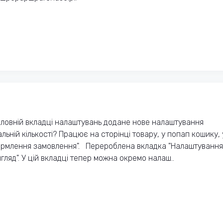
ловній вкладці налаштувань додане нове налаштування
альній кількості? Працює на сторінці товару, у попап кошику, 
оформлення замовлення". Перероблена вкладка "Налаштування
игляд". У цій вкладці тепер можна окремо налаш..