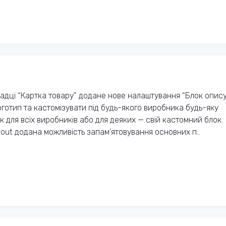
адці “Картка товару” додане нове налаштування “Блок опис
готип та кастомізувати під будь-якого виробника будь-яку
 для всіх виробників або для деяких — свій кастомний блок.
kout додана можливість запам’ятовування основних п..