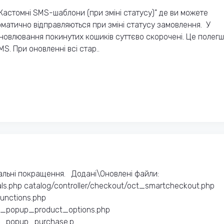
Кастомні SMS-шаблони (при зміні статусу)" де ви можете
оматично відправляються при зміні статусу замовлення. У
дновлювання покинутих кошиків суттєво скорочені. Це полег
MS. При оновленні всі стар..
альні покращення. Додані\Оновлені файли:
ls.php catalog/controller/checkout/oct_smartcheckout.php
functions.php
ct_popup_product_options.php
t_popup_purchase.p..