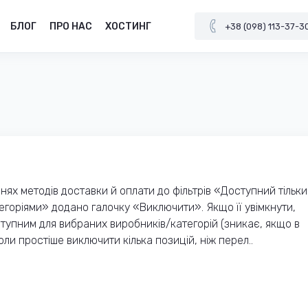
БЛОГ
ПРО НАС
ХОСТИНГ
+38 (098) 113-37-3
ях методів доставки й оплати до фільтрів «Доступний тільки
егоріями» додано галочку «Виключити». Якщо її увімкнути,
тупним для вибраних виробників/категорій (зникає, якщо в
оли простіше виключити кілька позицій, ніж перел..