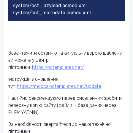
system/oct_lazyload.ocmod.xml
system/oct_microdata.ocmod.xml
Завантажити останню та актуальну версію шаблону,
ви можете у центрі
підтримки:
https://octemplates.net/
Інструкція з оновлення
тут:
https://fmdocs.octemplates.net/update
Настійно рекомендуємо перед оновленням зробити
резервну копію сайту (файли + база даних через
PHPMYADMIN).
За необхідності звертайтеся до нашої технічної
підтримки.