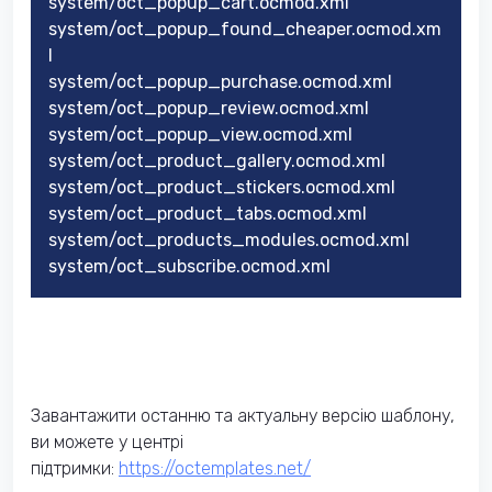
system/oct_popup_cart.ocmod.xml
system/oct_popup_found_cheaper.ocmod.xm
l
system/oct_popup_purchase.ocmod.xml
system/oct_popup_review.ocmod.xml
system/oct_popup_view.ocmod.xml
system/oct_product_gallery.ocmod.xml
system/oct_product_stickers.ocmod.xml
system/oct_product_tabs.ocmod.xml
system/oct_products_modules.ocmod.xml
system/oct_subscribe.ocmod.xml
Завантажити останню та актуальну версію шаблону,
ви можете у центрі
підтримки:
https://octemplates.net/