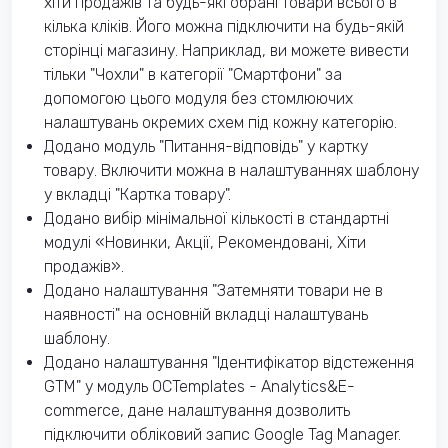
хіти продажів та будь-які обрані товари всього в
кілька кліків. Його можна підключити на будь-якій
сторінці магазину. Наприклад, ви можете вивести
тільки "Чохли" в категорії "Смартфони" за
допомогою цього модуля без стомлюючих
налаштувань окремих схем під кожну категорію.
Додано модуль "Питання-відповідь" у картку
товару. Включити можна в налаштуваннях шаблону
у вкладці "Картка товару".
Додано вибір мінімальної кількості в стандартні
модулі «Новинки, Акції, Рекомендовані, Хіти
продажів».
Додано налаштування "Затемняти товари не в
наявності" на основній вкладці налаштувань
шаблону.
Додано налаштування "Ідентифікатор відстеження
GTM" у модуль OCTemplates - Analytics&E-
commerce, дане налаштування дозволить
підключити обліковий запис Google Tag Manager.