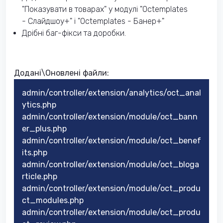
"Показувати в товарах" у модулі "Octemplates
- Слайдшоу+" і "Octemplates - Банер+"
Дрібні баг-фікси та доробки.
Додані\Оновлені файли:
admin/controller/extension/analytics/oct_anal
ytics.php
admin/controller/extension/module/oct_bann
er_plus.php
admin/controller/extension/module/oct_benef
its.php
admin/controller/extension/module/oct_bloga
rticle.php
admin/controller/extension/module/oct_produ
ct_modules.php
admin/controller/extension/module/oct_produ