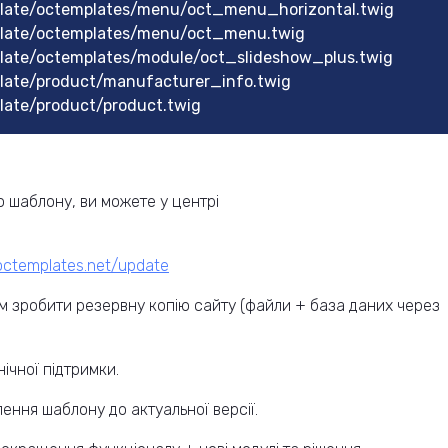
late/octemplates/menu/oct_menu_horizontal.twig
late/octemplates/menu/oct_menu.twig
ate/octemplates/module/oct_slideshow_plus.twig
ate/product/manufacturer_info.twig
ate/product/product.twig
 шаблону, ви можете у центрі
.octemplates.net/update
 зробити резервну копію сайту (файли + база даних через
ічної підтримки.
ення шаблону до актуальної версії.