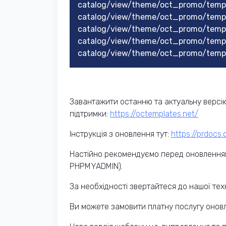
catalog/view/theme/oct_promo/temp
catalog/view/theme/oct_promo/temp
catalog/view/theme/oct_promo/templ
catalog/view/theme/oct_promo/templ
catalog/view/theme/oct_promo/templ
Завантажити останню та актуальну версію
підтримки:
https://octemplates.net/
Інструкція з оновлення тут:
https://prdocs
Настійно рекомендуємо перед оновленням
PHPMYADMIN).
За необхідності звертайтеся до нашої техн
Ви можете замовити платну послугу оновл