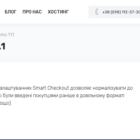
БЛОГ
ПРО НАС
ХОСТИНГ
+38 (098) 113-37-3
o 1.1.1
.1
налаштуваннях Smart Checkout дозволяє нормалізувати до
були введені покупцями раніше в довільному форматі
ощо).