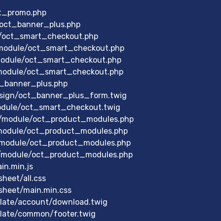
ct_promo.php
/oct_banner_plus.php
e/oct_smart_checkout.php
module/oct_smart_checkout.php
module/oct_smart_checkout.php
module/oct_smart_checkout.php
_banner_plus.php
sign/oct_banner_plus_form.twig
odule/oct_smart_checkout.twig
s/module/oct_product_modules.php
/module/oct_product_modules.php
/module/oct_product_modules.php
s/module/oct_product_modules.php
n.min.js
heet/all.css
sheet/main.min.css
late/account/download.twig
late/common/footer.twig