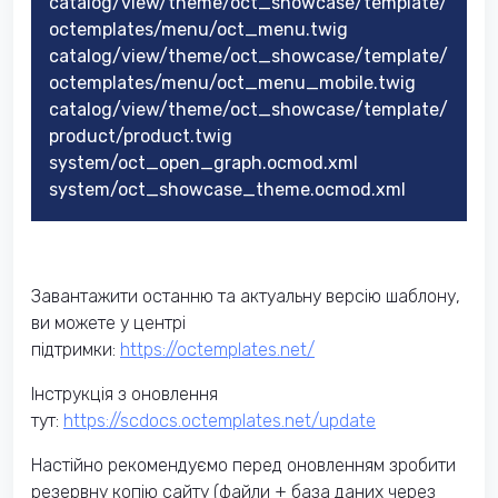
catalog/view/theme/oct_showcase/template/
octemplates/menu/oct_menu.twig
catalog/view/theme/oct_showcase/template/
octemplates/menu/oct_menu_mobile.twig
catalog/view/theme/oct_showcase/template/
product/product.twig
system/oct_open_graph.ocmod.xml
system/oct_showcase_theme.ocmod.xml
Завантажити останню та актуальну версію шаблону,
ви можете у центрі
підтримки:
https://octemplates.net/
Інструкція з оновлення
тут:
https://scdocs.octemplates.net/update
Настійно рекомендуємо перед оновленням зробити
резервну копію сайту (файли + база даних через