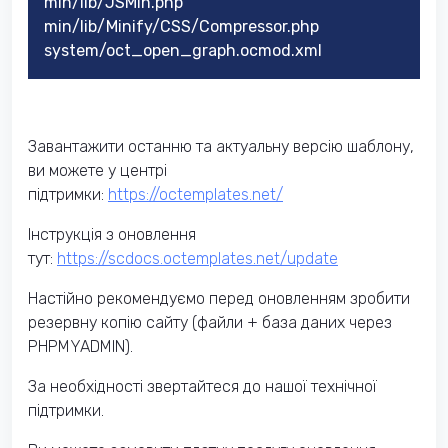
min/lib/JSMin.php
min/lib/Minify/CSS/Compressor.php
system/oct_open_graph.ocmod.xml
Завантажити останню та актуальну версію шаблону,
ви можете у центрі
підтримки:
https://octemplates.net/
Інструкція з оновлення
тут:
https://scdocs.octemplates.net/update
Настійно рекомендуємо перед оновленням зробити
резервну копію сайту (файли + база даних через
PHPMYADMIN).
За необхідності звертайтеся до нашої технічної
підтримки.