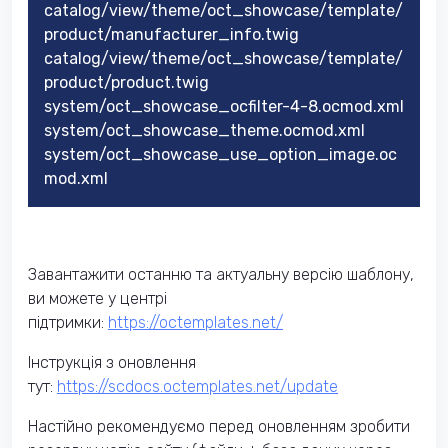
catalog/view/theme/oct_showcase/template/
product/manufacturer_info.twig
catalog/view/theme/oct_showcase/template/
product/product.twig
system/oct_showcase_ocfilter-4-8.ocmod.xml
system/oct_showcase_theme.ocmod.xml
system/oct_showcase_use_option_image.oc
mod.xml
Завантажити останню та актуальну версію шаблону,
ви можете у центрі
підтримки:
https://octemplates.net/
Інструкція з оновлення
тут:
https://scdocs.octemplates.net/update
Настійно рекомендуємо перед оновленням зробити