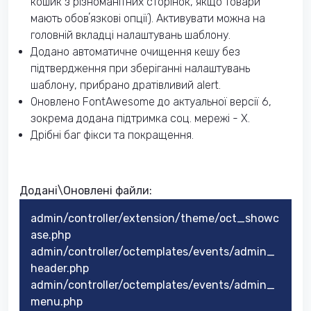
кошик з різноманітних сторінок, якщо товари
мають обовʼязкові опції). Активувати можна на
головній вкладці налаштувань шаблону.
Додано автоматичне очищення кешу без
підтвердження при зберіганні налаштувань
шаблону, прибрано дратівливий alert.
Оновлено FontAwesome до актуальної версії 6,
зокрема додана підтримка соц. мережі - X.
Дрібні баг фікси та покращення.
Додані\Оновлені​ файли:
admin/controller/extension/theme/oct_showc
ase.php
admin/controller/octemplates/events/admin_
header.php
admin/controller/octemplates/events/admin_
menu.php