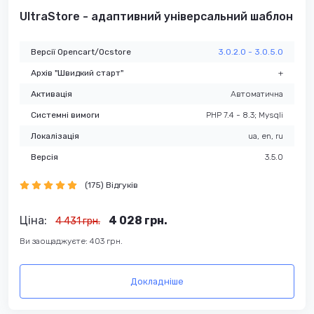
UltraStore - адаптивний універсальний шаблон
Версії Opencart/Ocstore
3.0.2.0 - 3.0.5.0
Архів "Швидкий старт"
+
Активація
Автоматична
Системні вимоги
PHP 7.4 - 8.3; Mysqli
Локалізація
ua, en, ru
Версія
3.5.0
(175) Відгуків
Ціна:
4 028 грн.
4 431 грн.
Ви заощаджуєте: 403 грн.
Докладніше