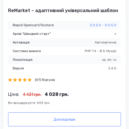
ReMarket – адаптивний універсальний шаблон
Версії Opencart/Ocstore
3.0.2.0 - 3.0.5.0
Архів "Швидкий старт"
+
Активація
Автоматична
Системні вимоги
PHP 7.4 - 8.3; Mysqli
Локалізація
ua, en, ru
Версія
2.4.0
(47) Відгуків
Ціна:
4 028 грн.
4 431 грн.
Ви заощаджуєте: 403 грн.
Докладніше