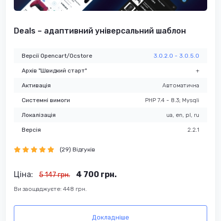
Deals – адаптивний універсальний шаблон
Версії Opencart/Ocstore
3.0.2.0 - 3.0.5.0
Архів "Швидкий старт"
+
Активація
Автоматична
Системні вимоги
PHP 7.4 - 8.3; Mysqli
Локалізація
ua, en, pl, ru
Версія
2.2.1
(29) Відгуків
Ціна:
4 700 грн.
5 147 грн.
Ви заощаджуєте: 448 грн.
Докладніше