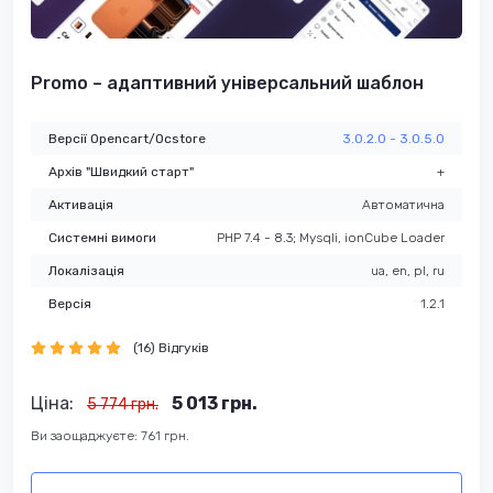
Promo – адаптивний універсальний шаблон
Версії Opencart/Ocstore
3.0.2.0 - 3.0.5.0
Архів "Швидкий старт"
+
Активація
Автоматична
Системні вимоги
PHP 7.4 - 8.3; Mysqli, ionCube Loader
Локалізація
ua, en, pl, ru
Версія
1.2.1
(16) Відгуків
Ціна:
5 013 грн.
5 774 грн.
Ви заощаджуєте: 761 грн.