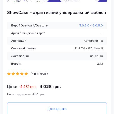
ShowCase – адаптивний універсальний шаблон
Версії Opencart/Ocstore
3.0.2.0 - 3.0.5.0
Архів "Швидкий старт"
+
Активація
Автоматична
Системні вимоги
PHP 7.4 - 8.3; Mysqli
Локалізація
ua, en, ru
Версія
2.7.1
(41) Відгуків
Ціна:
4 028 грн.
4 431 грн.
Ви заощаджуєте: 403 грн.
Докладніше