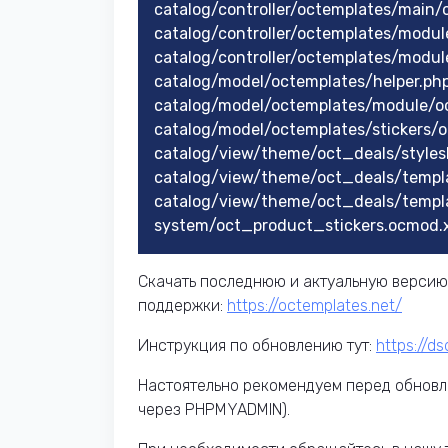
catalog/controller/octemplates/main/
catalog/controller/octemplates/modu
catalog/controller/octemplates/mod
catalog/model/octemplates/helper.ph
catalog/model/octemplates/module/o
catalog/model/octemplates/stickers/o
catalog/view/theme/oct_deals/styles
catalog/view/theme/oct_deals/templ
catalog/view/theme/oct_deals/templ
system/oct_product_stickers.ocmod.
Скачать последнюю и актуальную версию
поддержки:
https://octemplates.net/
Инструкция по обновлению тут:
https://d
Настоятельно рекомендуем перед обновл
через PHPMYADMIN).