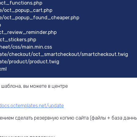
oct_functions.php
le/oct_popup_cart.php
ule/oct_popup_found_cheaper.php
p
ct_review_reminder.php
ct_stickers.php
heet/css/main.min.css
ate/checkout/oct_smartcheckout/smartcheckout.twig
ate/product/product.twig
xml
 шаблона, вы можете в центре
sdocs.octemplates.net/update
ением сделать резервную копию сайта (файлы + база данн