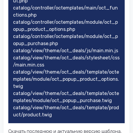
ut.php
catalog/controller/octemplates/main/oct_fun
ctions.php
catalog/controller/octemplates/module/oct_p
opup_product_options.php
catalog/controller/octemplates/module/oct_p
opup_purchase.php
catalog/view/theme/oct_deals/js/main.min.js
catalog/view/theme/oct_deals/stylesheet/css
/main.min.css
catalog/view/theme/oct_deals/template/octe
mplates/module/oct_popup_product_options.
twig
catalog/view/theme/oct_deals/template/octe
mplates/module/oct_popup_purchase.twig
catalog/view/theme/oct_deals/template/prod
uct/product.twig
Скачать последнюю и актуальную версию шаблона,