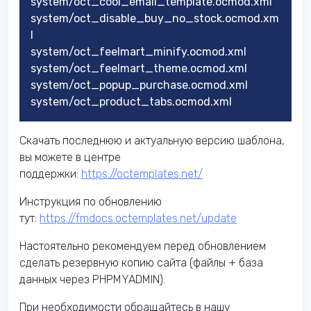
system/oct_cool_email_template.ocmod.xml
system/oct_disable_buy_no_stock.ocmod.xm
l
system/oct_feelmart_minify.ocmod.xml
system/oct_feelmart_theme.ocmod.xml
system/oct_popup_purchase.ocmod.xml
system/oct_product_tabs.ocmod.xml
Скачать последнюю и актуальную версию шаблона,
вы можете в центре
поддержки:
https://octemplates.net/
Инструкция по обновлению
тут:
https://fmdocs.octemplates.net/update
Настоятельно рекомендуем перед обновлением
сделать резервную копию сайта (файлы + база
данных через PHPMYADMIN).
При необходимости обращайтесь в нашу