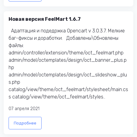
Новая версия FeelMart 1.6.7
Адаптация и подедржка Opencart v 3.0.3.7. Мелкие
баг-фиксы и доработки. Добавлены\Обновлены
файлы:
admin/controller/extension/theme/oct_feelmart.php
admin/model/octemplates/design/oct_banner_plus.p
hp
admin/model/octemplates/design/oct_slideshow_plu
s.php
catalog/view/theme/oct_feelmart/stylesheet/main.cs
s catalog/view/theme/oct_feelmart/styles..
07 апреля 2021
Подробнее