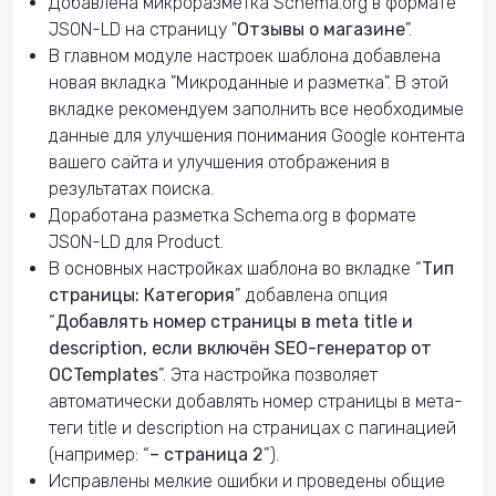
Добавлена микроразметка Schema.org в формате
JSON-LD на страницу "
Отзывы о магазине
".
В главном модуле настроек шаблона добавлена
новая вкладка "Микроданные и разметка". В этой
вкладке рекомендуем заполнить все необходимые
данные для улучшения понимания Google контента
вашего сайта и улучшения отображения в
результатах поиска.
Доработана разметка Schema.org в формате
JSON-LD для Product.
В основных настройках шаблона во вкладке “
Тип
страницы: Категория
” добавлена опция
“
Добавлять номер страницы в meta title и
description, если включён SEO-генератор от
OCTemplates
”. Эта настройка позволяет
автоматически добавлять номер страницы в мета-
теги title и description на страницах с пагинацией
(например: “
– страница 2
”).
Исправлены мелкие ошибки и проведены общие