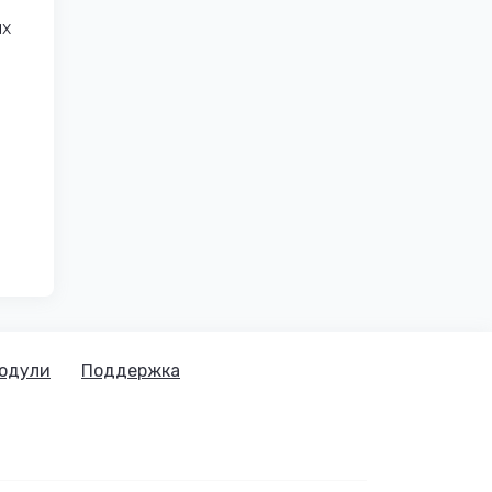
ых
одули
Поддержка