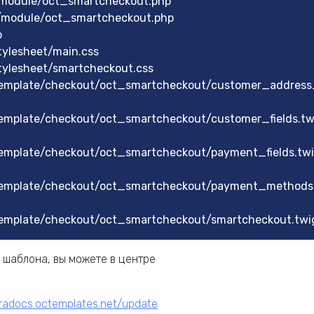
/module/oct_smartcheckout.php
/module/oct_smartcheckout.php
p
tylesheet/main.css
tylesheet/smartcheckout.css
template/checkout/oct_smartcheckout/customer_addres
emplate/checkout/oct_smartcheckout/customer_fields.tw
template/checkout/oct_smartcheckout/payment_fields.twi
/template/checkout/oct_smartcheckout/payment_methods
template/checkout/oct_smartcheckout/smartcheckout.twi
 шаблона, вы можете в центре
ltradocs.octemplates.net/update