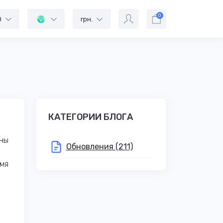
0
0
грн.
КАТЕГОРИИ БЛОГА
пны
Обновления (211)
емя