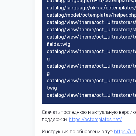
catalog/language/ru-ru/octemplates
catalog/language/uk-ua/octemplates
catalog/model/octemplates/helper.ph
catalog/view/theme/oct_ultrastore/s
catalog/view/theme/oct_ultrastore/s
catalog/view/theme/oct_ultrastore/
fields.twig
catalog/view/theme/oct_ultrastore/t
g
catalog/view/theme/oct_ultrastore/
g
catalog/view/theme/oct_ultrastore
twig
catalog/view/theme/oct_ultrastore/
Скачать последнюю и актуальную версию
поддержки:
https://octemplates.net/
Инструкция по обновлению тут:
https://u