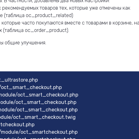
. В частности, добавлены два новых настройки:
 рекомендуемых товаров тех, которые уже отмечены как
е (таблица oc_product_related)
 которые часто покупаются вместе с товарами в корзине, н
 (таблица oc_order_product).
ы общие улучшения.
_ultrastore.php
e/oct_smart_checkout.php
module/oct_smart_checkout.php
module/oct_smart_checkout.php
module/oct_smart_checkout.php
odule/oct_smart_checkout.twig
rtcheckout.php
/module/oct_smartcheckout.php