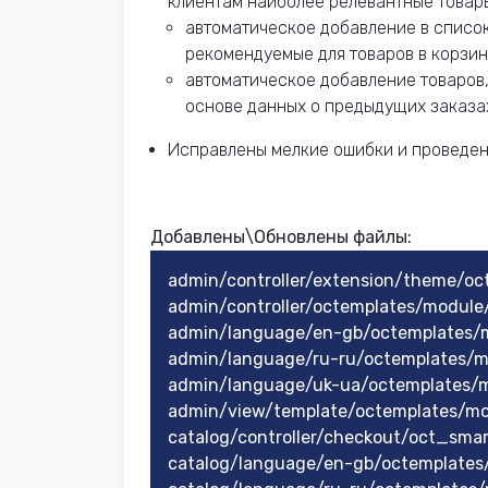
клиентам наиболее релевантные товары
автоматическое добавление в список
рекомендуемые для товаров в корзин
автоматическое добавление товаров,
основе данных о предыдущих заказах
Исправлены мелкие ошибки и проведен
Добавлены\Обновлены файлы:
admin/controller/extension/theme/oct
admin/controller/octemplates/modul
admin/language/en-gb/octemplates/
admin/language/ru-ru/octemplates/
admin/language/uk-ua/octemplates/
admin/view/template/octemplates/m
catalog/controller/checkout/oct_sma
catalog/language/en-gb/octemplates