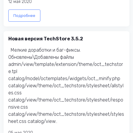
12 мая 2020
Подробнее
Новая версия TechStore 3.5.2
Мелкие доработки и баг-фиксы.
Обновлены\Добавлены файлы
admin/view/template/extension/theme/oct_techstor
e.tpl
catalog/model/octemplates/widgets/oct_minify.php
catalog/view/theme/oct_techstore/stylesheet/allstyl
es.css
catalog/view/theme/oct_techstore/stylesheet/respo
nsive.css
catalog/view/theme/oct_techstore/stylesheet/styles
heet.css catalog/view..
05 мая 2020