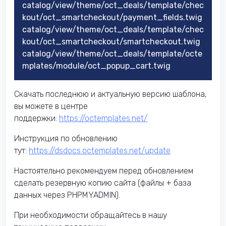
catalog/view/theme/oct_deals/template/chec
kout/oct_smartcheckout/payment_fields.twig
catalog/view/theme/oct_deals/template/chec
kout/oct_smartcheckout/smartcheckout.twig
catalog/view/theme/oct_deals/template/octe
mplates/module/oct_popup_cart.twig
Скачать последнюю и актуальную версию шаблона,
вы можете в центре
поддержки:
https://octemplates.net/
Инструкция по обновлению
тут:
https://dsdocs.octemplates.net/update
Настоятельно рекомендуем перед обновлением
сделать резервную копию сайта (файлы + база
данных через PHPMYADMIN).
При необходимости обращайтесь в нашу