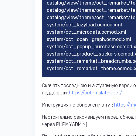
catalog/view/theme/oct_remarket/t
catalog/view/theme/oct_remarket/te
catalog/view/theme/oct_remarket/te
system/oct_lazyload.ocmod.xml
system/oct_microdata.ocmod.xml
system/oct_open_graph.ocmod.xml
system/oct_popup_purchase.ocmod.
system/oct_product_stickers.ocmod.
system/oct_remarket_breadcrumbs.o
system/oct_remarket_theme.ocmod.
Скачать последнюю и актуальную версию
поддержки:
https://octemplates.net/
Инструкция по обновлению тут:
https://r
Настоятельно рекомендуем перед обновл
через PHPMYADMIN).