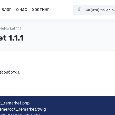
БЛОГ
О НАС
ХОСТИНГ
+38 (098) 113-37-3
eMarket 1.1.1
 1.1.1
доработки.
t_remarket.php
eme/oct_remarket.twig