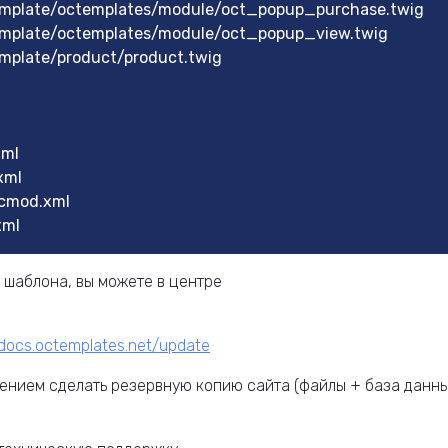
emplate/octemplates/module/oct_popup_purchase.twig
mplate/octemplates/module/oct_popup_view.twig
mplate/product/product.twig
xml
xml
cmod.xml
xml
 шаблона, вы можете в центре
mdocs.octemplates.net/update
ением сделать резервную копию сайта (файлы + база данн