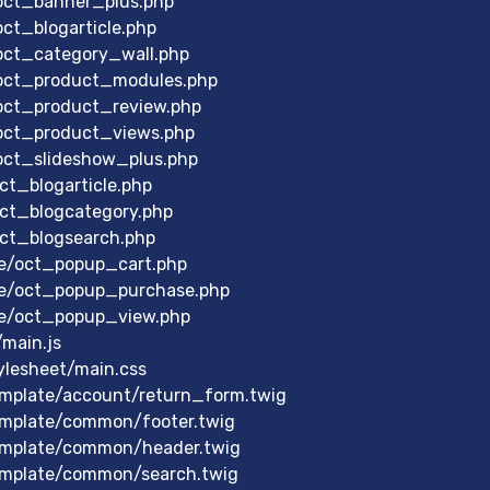
/oct_banner_plus.php
ct_blogarticle.php
/oct_category_wall.php
/oct_product_modules.php
/oct_product_review.php
/oct_product_views.php
/oct_slideshow_plus.php
ct_blogarticle.php
oct_blogcategory.php
oct_blogsearch.php
le/oct_popup_cart.php
le/oct_popup_purchase.php
le/oct_popup_view.php
main.js
lesheet/main.css
mplate/account/return_form.twig
mplate/common/footer.twig
emplate/common/header.twig
emplate/common/search.twig