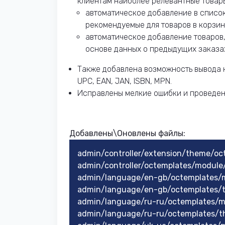
клиентам наиболее релевантные товары
автоматическое добавление в список
рекомендуемые для товаров в корзин
автоматическое добавление товаров,
основе данных о предыдущих заказах
Также добавлена возможность вывода н
UPC, EAN, JAN, ISBN, MPN.
Исправлены мелкие ошибки и проведен
Добавлены\Оновлены
файлы:​
admin/controller/extension/theme/o
admin/controller/octemplates/modul
admin/language/en-gb/octemplates/
admin/language/en-gb/octemplates/
admin/language/ru-ru/octemplates/
admin/language/ru-ru/octemplates/