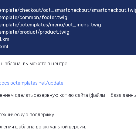
emplate/checkout/oct_smartcheckout/smartcheckout.twi
emplate/common/footer.twig
emplate/octemplates/menu/oct_menu.twig
mplate/product/product.twig
.xml
xml
 шаблона, вы можете в центре
cdocs.octemplates.net/update
ением сделать резервную копию сайта (файлы + база данн
техническую поддержку.
вления шаблона до актуальной версии.