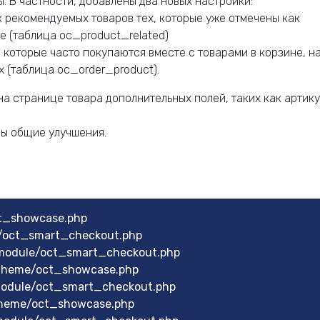
. В частности, добавлены два новых настройки:
 рекомендуемых товаров тех, которые уже отмечены как
е (таблица oc_product_related)
 которые часто покупаются вместе с товарами в корзине, н
 (таблица oc_order_product).
а странице товара дополнительных полей, таких как артику
ы общие улучшения.
ct_showcase.php
e/oct_smart_checkout.php
module/oct_smart_checkout.php
theme/oct_showcase.php
module/oct_smart_checkout.php
theme/oct_showcase.php