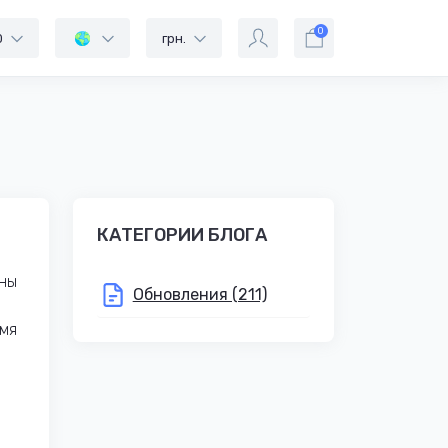
0
0
грн.
КАТЕГОРИИ БЛОГА
пны
Обновления (211)
емя