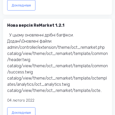
Докладніше
Нова версія ReMarket 1.2.1
У цьому оновленні дрібні багфікси.
Додані\Оновлені файли:
admin/controller/extension/theme/oct_remarket.php
catalog/view/theme/oct_remarket/template/common
/header.twig
catalog/view/theme/oct_remarket/template/common
/success.twig
catalog/view/theme/oct_remarket/template/octempl
ates/analytics/oct_analytics.twig
catalog/view/theme/oct_remarket/template/octe..
04 лютого 2022
Докладніше