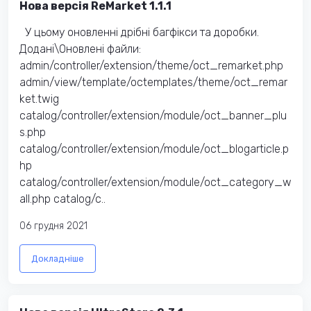
Нова версія ReMarket 1.1.1
У цьому оновленні дрібні багфікси та доробки.
Додані\Оновлені файли:
admin/controller/extension/theme/oct_remarket.php
admin/view/template/octemplates/theme/oct_remar
ket.twig
catalog/controller/extension/module/oct_banner_plu
s.php
catalog/controller/extension/module/oct_blogarticle.p
hp
catalog/controller/extension/module/oct_category_w
all.php catalog/c..
06 грудня 2021
Докладніше