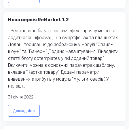
Нова версія ReMarket 1.2
Реалізовано більш плавний ефект прояву меню та
додаткової інформації на смартфонах та планшетах.
Додані посилання до зображень у модулі "Слайд-
шоу+" та "Банер+". Додано налаштування "Виводити
статті блогу octemplates у які доданий товар".
Включити можна в основних параметрах шаблону,
вкладка "Картка товару". Додані параметри
виведення атрибутів у модуль "Мультитоварів". У
налашт..
31 cічня 2022
Докладніше