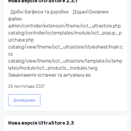
Нова версія UltraStore 2.3.1
Дрібні багфікси та доробки. Додані\Оновлені
файли:
admin/controller/extension/theme/oct_ultrastore.php
catalog/controller/octemplates/module/oct_popup_p
urchase.php
catalog/view/theme/oct_ultrastore/stylesheet/main.c
ss
catalog/view/theme/oct_ultrastore/template/octemp
lates/module/oct_products_modules.twig
Завантажити останню та актуальну ве..
26 листопада 2021
Докладніше
Нова версія UltraStore 2.3