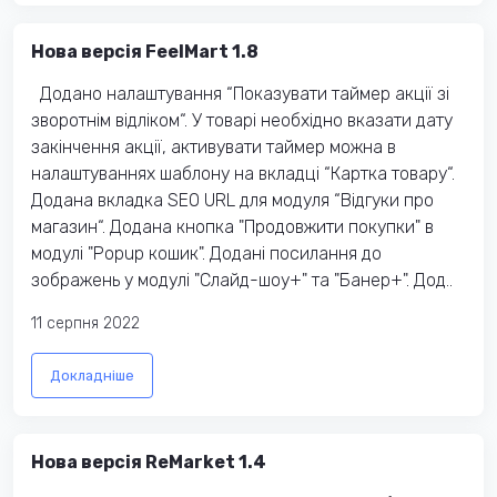
Нова версія FeelMart 1.8
Додано налаштування “Показувати таймер акції зі
зворотнім відліком“. У товарі необхідно вказати дату
закінчення акції, активувати таймер можна в
налаштуваннях шаблону на вкладці “Картка товару“.
Додана вкладка SEO URL для модуля “Відгуки про
магазин“. Додана кнопка "Продовжити покупки" в
модулі "Popup кошик". Додані посилання до
зображень у модулі "Слайд-шоу+" та "Банер+". Дод..
11 серпня 2022
Докладніше
Нова версія ReMarket 1.4