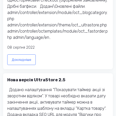
односторінковий checkout (оформленя замовлення).
Дрібні багфікси. Додані\Оновлені файли:
admin/controller/extension/module/oct_blogcategory.
php
admin/controller/extension/theme/oct_ultrastore.php
admin/controller/octemplates/module/oct_fastorder.p
hp admin/language/en..
08 серпня 2022
Докладніше
Нова версія UltraStore 2.5
Додано налаштування “Показувати таймер акції зі
зворотнім відліком“. У товарі необхідно вказати дату
закінчення акції, активувати таймер можна в
налаштуваннях шаблону на вкладці “Картка товару“.
Додана вкладка SEO URL для модуля “Відгуки про