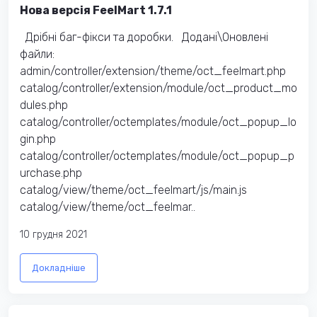
Нова версія FeelMart 1.7.1
Дрібні баг-фікси та доробки. Додані\Оновлені
файли:
admin/controller/extension/theme/oct_feelmart.php
catalog/controller/extension/module/oct_product_mo
dules.php
catalog/controller/octemplates/module/oct_popup_lo
gin.php
catalog/controller/octemplates/module/oct_popup_p
urchase.php
catalog/view/theme/oct_feelmart/js/main.js
catalog/view/theme/oct_feelmar..
10 грудня 2021
Докладніше