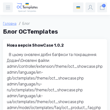
0
Головна
Блог
Блог OCTemplates
Нова версія ShowCase 1.0.2
В цьому оновлені дрібні багфікси та покращення.
Додані\Оновлені файли:
admin/controller/extension/theme/oct_showcase.php
admin/language/en-
gb/octemplates/theme/oct_showcase.php
admin/language/ru-
ru/octemplates/theme/oct_showcase.php
admin/language/uk-
ua/octemplates/theme/oct_showcase.php
admin/model/octemplates/faq/oct_product_faq.php