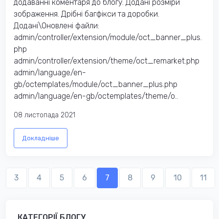
додаванні коментаря до блогу. Додані розміри
зображення. Дрібні багфікси та доробки.
Додані\Оновлені файли:
admin/controller/extension/module/oct_banner_plus.
php
admin/controller/extension/theme/oct_remarket.php
admin/language/en-
gb/octemplates/module/oct_banner_plus.php
admin/language/en-gb/octemplates/theme/o..
08 листопада 2021
Докладніше
3
4
5
6
7
8
9
10
11
КАТЕГОРІЇ БЛОГУ